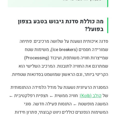
מה כוללת סדנת גיבוש בטבע בצפון
בפועל?
סדנה איכותית נשענת על שלושה מרכיבים: פתיחה
שמורידה חסמים (Ice breakers), משימות שטח
שמייצרות חוויה משותפת, ועיבוד (Processing)
שמתרגם את החוויה לתובנות. המרכיב השלישי הוא
הקריטי ביותר, וגם הראשון שמושמט בסדנאות שטחיות.
המסגרת הרעיונית נשענת על מודל הלמידה ההתנסותית
של
קולב (Kolb)
: חוויה ממשית ← תצפית רפלקטיבית ←
המשגה מופשטת ← התנסות פעילה חדשה. סוגי
המשימות הנפוצים כוללים ניווט קבוצתי, פתרון חידות