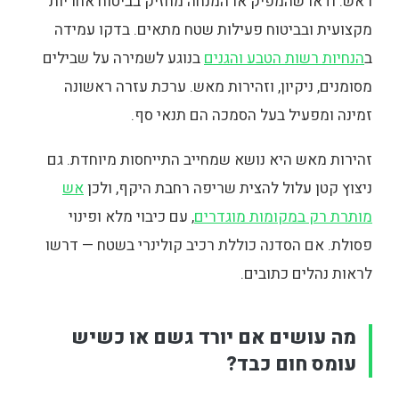
ראש. ודאו שהמפיק או המנחה מחזיק בביטוח אחריות
מקצועית ובביטוח פעילות שטח מתאים. בדקו עמידה
ב
הנחיות רשות הטבע והגנים
בנוגע לשמירה על שבילים
מסומנים, ניקיון, וזהירות מאש. ערכת עזרה ראשונה
זמינה ומפעיל בעל הסמכה הם תנאי סף.
זהירות מאש היא נושא שמחייב התייחסות מיוחדת. גם
ניצוץ קטן עלול להצית שריפה רחבת היקף, ולכן
אש
מותרת רק במקומות מוגדרים
, עם כיבוי מלא ופינוי
פסולת. אם הסדנה כוללת רכיב קולינרי בשטח — דרשו
לראות נהלים כתובים.
מה עושים אם יורד גשם או כשיש
עומס חום כבד?