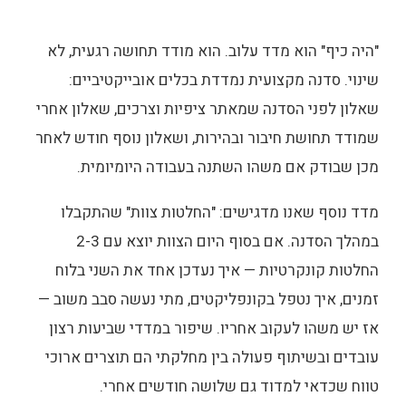
"היה כיף" הוא מדד עלוב. הוא מודד תחושה רגעית, לא
שינוי. סדנה מקצועית נמדדת בכלים אובייקטיביים:
שאלון לפני הסדנה שמאתר ציפיות וצרכים, שאלון אחרי
שמודד תחושת חיבור ובהירות, ושאלון נוסף חודש לאחר
מכן שבודק אם משהו השתנה בעבודה היומיומית.
מדד נוסף שאנו מדגישים: "החלטות צוות" שהתקבלו
במהלך הסדנה. אם בסוף היום הצוות יוצא עם 2-3
החלטות קונקרטיות — איך נעדכן אחד את השני בלוח
זמנים, איך נטפל בקונפליקטים, מתי נעשה סבב משוב —
אז יש משהו לעקוב אחריו. שיפור במדדי שביעות רצון
עובדים ובשיתוף פעולה בין מחלקתי הם תוצרים ארוכי
טווח שכדאי למדוד גם שלושה חודשים אחרי.