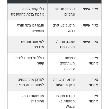
ציוד אישי
נעליים סגורות
בלי קשר לעונה —
וגרביים
אדמת בזלת מחוספסת
ציוד אישי
מים, כובע, קרם
חובה גם בימי חורף
הגנה
שמשיים
ציוד אישי
שכבה חמה /
לפי עונה ותחזית
מעיל גשם
עדכנית
ציוד
רשימת
כולל טלפונים ליצירת
ארגוני
משתתפים
קשר
עדכנית
ציוד
פירוט רגישויות
לעדכן את המנחים
ארגוני
מזון ורפואיות
לפחות שבוע מראש
ציוד
נקודת מפגש
עם שעות הגעה
ארגוני
מסומנת ב-
ממוקדות
Waze