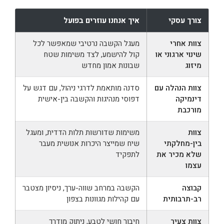
צורך עסקי
איך אנחנו עוזרים בפועל
צוות אחרי
מעגל הקשבה נרטיבי שמאפשר לכל
שינוי ארגוני או
קול להישמע, לצד משימות שטח
מיזוג
שבונות אמון מחדש
צוות הנהלה עם
סדנה מותאמת לדרגי ניהול, עם דגש על
דינמיקה
דפוסי מנהיגות והקשבה בין-אישית
מורכבת
צוות
משימות שדורשות תלות הדדית, ומעגל
בין-מחלקתי
שיח שמייצר היכרות אנושית מעבר
שלא מכיר את
לתפקיד
עצמו
קבוצה
הקשבה במרחב שווה-ערך, ניסיון מצטבר
רב-תרבותית
עם קהילות מגוונות בצפון
צוות צעיר
חיבור חושי לטבע, ניתוק מודרך