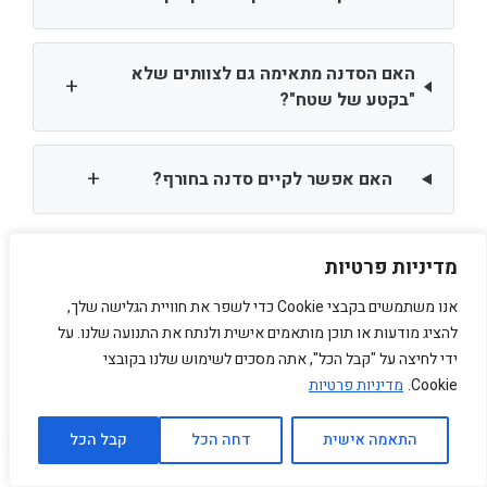
האם הסדנה מתאימה גם לצוותים שלא
+
"בקטע של שטח"?
+
האם אפשר לקיים סדנה בחורף?
מדיניות פרטיות
מוכנים להפוך יום אחד בטבע לתהליך
אנו משתמשים בקבצי Cookie כדי לשפר את חוויית הגלישה שלך,
שמשנה את הצוות?
להציג מודעות או תוכן מותאמים אישית ולנתח את התנועה שלנו. על
צריך עזרה?
ידי לחיצה על "קבל הכל", אתה מסכים לשימוש שלנו בקובצי
אם אתם מתחילים לתכנן יום גיבוש בצפון לצוות
Cookie.
מדיניות פרטיות
שלכם, ויש לכם שאלות על אפיון מטרות, התאמת
תוכן, או לוגיסטיקה — נשמח לשמוע אתכם ולחשוב
התאמה אישית
דחה הכל
קבל הכל
יחד. כל שיחה מתחילה בהקשבה לצרכים הספציפיים
שלכם, לא בהצעת חבילה מהמדף.