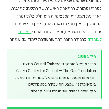
למרחבים שקטים שאינם עמוסי תיירות, עם אווירה
כפרית ופתוחה. ההתאמה האישית של התכנים לתרבות
הארגונית ולמטרות הספציפיות היא חלק בלתי נפרד
מהתהליך — אין שתי סדנאות זהות, כי אין שני צוותים
זהים. כשהיום מסתיים, אפשר לחבר אותו ל
ימי כיף
לעובדים
כחבילה רחבה יותר שמשלבת לימוד עם שמחה.
מידע חשוב
מרכז אוריאל מוסמך כ-Council Trainers מטעם
Center for Council — The Ojai Foundation בארה"ב.
זוהי אחת ממעט הגופים בישראל שמחזיקים הסמכה
בינלאומית זו, שמבטיחה עמידה בסטנדרטים
מקצועיים גבוהים של הנחיה ושיח קבוצתי.