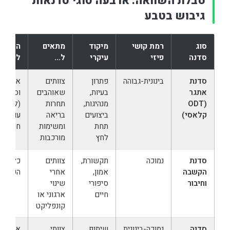
טבלת השוואה: ארבעה סוגי סדנאות
גיבוש בטבע
סוג
רמת קושי
מיקוד
מתאים
התאמה
סדנה
פיזי
עיקרי
ל…
לעונה
סדנת
בינונית-גבוהה
פתרון
צוותים
אביב
אתגר
בעיות,
שאוהבים
וסתיו
(ODT
מנהיגות,
תחרות
(לא קי
קלאסי)
ביצועים
בריאה
עומסי
תחת
ומשימות
חום)
לחץ
מורכבות
סדנת
נמוכה
תקשורת,
צוותים
כל
הקשבה
אמון,
אחרי
השנה
וחיבור
סיפורי
שינוי
חיים
ארגוני או
קונפליקט
סדנה
נמוכה-בינונית
שיתוף
צוותי
אביב,