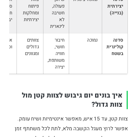
יצירתית
פעולה,
פיתוח
סתיו,
(בנייה)
חשיבה
ומחלקות
חורף
לא
יצירתיות
יבש
לינארית
סדנה
נמוכה
חיבור
צוותים
אביב
קולינרית
חושי,
גדולים
וסתיו
בשטח
חוויה
ומגוונים
משותפת,
יצירה
איך בונים יום גיבוש לצוות קטן מול
צוות גדול?
צוות קטן, עד 15 איש, מאפשר אינטימיות ושיח עומק.
אפשר לרוץ מעגל הקשבה מלא, לתת לכל משתתף זמן