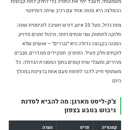
משמעותי, ולעבד יחד את החוויה בלי לחלק לתת-קבוצות.
ההמלצה היא מנחה אחד עם רכיב שיחה דומיננטי.
צוות גדול, מעל 25 איש, דורש חשיבה לוגיסטית שונה.
חלוקה לתחנות, שני מנחים ויותר, וניהול זמנים מדויק.
הסכנה בקבוצה גדולה היא "נגררים" — אנשים שלא
לוקחים חלק פעיל. הפתרון: תפקידים מוגדרים, סבבים
מהירים, ומעגלי שיח קטנים בתוך המסגרת הגדולה. כל
משתתף חייב לדבר לפחות פעם אחת ברצינות במהלך
היום.
צ'ק-ליסט מארגן: מה להביא לסדנת
גיבוש בטבע בצפון
קטגוריה
פריט
הערה