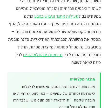
משרד החינוך, שמכיר בלמידה החוץ-כיתתית ככלי
לשיפור היבטים חברתיים והגברת מוטיבציה, מתייחס
במפורש גם ל
פעילות אתגר וגיבוש בטבע
כחלק
מהמתודולוגיה הזו. צפון הארץ — עם האוויר הצלול, הנוף
הירוק והשקט שמאפשר לשמוע את עצמכם חושבים —
מספק את התשתית הסביבתית האידיאלית. סדנה מובנית
בטבע, בשונה מטיול ספונטני, מייצרת מטרות, תהליך
ותוצרים. זה ההבדל בין
סדנאות גיבוש לארגונים
לבין
סתם יציאה לשטח.
תובנה מקצועית
צוות שחוויה משותפת בטבע מאפשרת לו לגלות
כישרונות נסתרים של עמיתים — כמו ניווט, יצירתיות או
הובלה שקטה — חוזר לארגון עם הון אנושי שכבר היה
שם, אך לא נוצל עד כה.