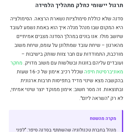
תרגול יישומי כחלק מתהליך הלמידה
סדנה שלא כוללת סימולציות נשארת הרצאה. הסימולציה
היא המקום שבו מנהל מגלה איך הוא באמת נשמע לעובד
שיושב מולו. אנו בונים במהלך הסדנה מצבים אמיתיים
מהארגון – שיחת עובד שמתלונן על עומס, שיחת משוב
מורכבת, התמודדות עם חבר צוות שותק בישיבות –
ועובדים עליהם בזוגות ובשלשות עם משוב מדויק.
מחקר
מאוניברסיטת חיפה
שכלל רכיב אימון של כ-16 שעות
בהקשבה מצא שינוי מדיד בתפיסות תרבות ארגונית
ובתוצאות. זה מסר חשוב: אימון ממוקד יוצר שינוי אמיתי,
לא רק "השראה ליום".
מקרה מהשטח
מנהל בחברת טכנולוגיה שהשתתף בסדנה סיפר: "לפני