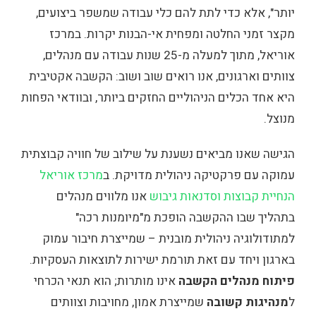
יותר", אלא כדי לתת להם כלי עבודה שמשפר ביצועים,
מקצר זמני החלטה ומפחית אי-הבנות יקרות. במרכז
אוריאל, מתוך למעלה מ-25 שנות עבודה עם מנהלים,
צוותים וארגונים, אנו רואים שוב ושוב: הקשבה אקטיבית
היא אחד הכלים הניהוליים החזקים ביותר, ובוודאי הפחות
מנוצל.
הגישה שאנו מביאים נשענת על שילוב של חוויה קבוצתית
עמוקה עם פרקטיקה ניהולית מדויקת. ב
מרכז אוריאל
הנחיית קבוצות וסדנאות גיבוש
אנו מלווים מנהלים
בתהליך שבו ההקשבה הופכת מ"מיומנות רכה"
למתודולוגיה ניהולית מובנית – שמייצרת חיבור עמוק
בארגון ויחד עם זאת תורמת ישירות לתוצאות העסקיות.
פיתוח מנהלים הקשבה
אינו מותרות; הוא תנאי הכרחי
ל
מנהיגות קשובה
שמייצרת אמון, מחויבות וצוותים