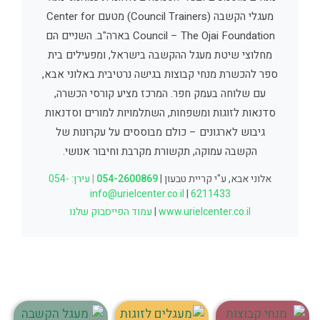
מעגלי הקשבה (Council Trainers) מטעם Center for
Council – The Ojai Foundation בארה"ב. השניים הם
מחלוצי שיטת מעגל ההקשבה בישראל, ומפעילים בית
ספר להכשרת מנחי קבוצות בגישה נרטיבית באלוני אבא,
עם שלוחה בעמק חפר. המרכז מציע קורסי הכשרה,
סדנאות לזוגות ומשפחות, השתלמויות למורים וסדנאות
גיבוש לארגונים – כולם מבוססים על עקרונות של
הקשבה עמוקה, תקשורת מקרבת וחיבור אנושי.
אלוני אבא, ע"י קריית טבעון |
054-2600869
|
עירן: 054-
info@urielcenter.co.il
|
6211433
www.urielcenter.co.il
|
עמוד הפייסבוק שלנו