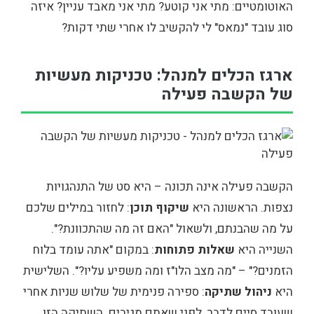
האוטומטיים: מתי אני קוטע? מתי אני מאבד עניין? איזה
סוג עובד "נמאס" לי להקשיב לו אחרי שתי דקות?
ארגז הכלים למנהל: טכניקות מעשיות
של הקשבה פעילה
הקשבה פעילה אינה תכונה – היא סט של התנהגויות
נצפות. הראשונה היא
שיקוף תוכן
: לחזור במילים שלכם
על מה שהבנתם, ולשאול "האם זה מה שהתכוונת?".
השנייה היא
שאלות פתוחות
: במקום "אתה עומד בלוח
הזמנים?" – "מה מצב הלו"ז ומה משפיע עליו?". השלישית
היא
ניהול שתיקה
: ספירה פנימית של שלוש שניות אחרי
שעובד סיים לדבר, לפני שאתם מגיבים. השתיקה הזו