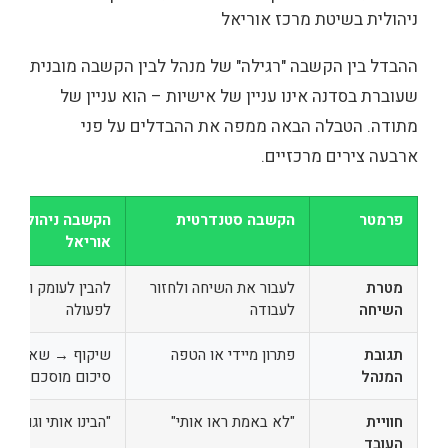
ההבדל בין הקשבה "רגילה" של מנהל לבין הקשבה מובנית
שעוברת בסדנה אינו עניין של אישיות – הוא עניין של
מתודה. הטבלה הבאה ממפה את ההבדלים על פני
ארבעה צירים מרכזיים.
פרמטר
הקשבה סטנדרטית
הקשבה ניהולית ב
אוריאל
מטרת
לעבור את השיחה ולחזור
להבין לעומק וליצו
השיחה
לעבודה
לפעולה
תגובת
פתרון מיידי או הטפה
שיקוף → שאלה פ
המנהל
סיכום מוסכם
חוויית
"לא באמת ראו אותי"
"הבינו אותי וגם הת
העובד