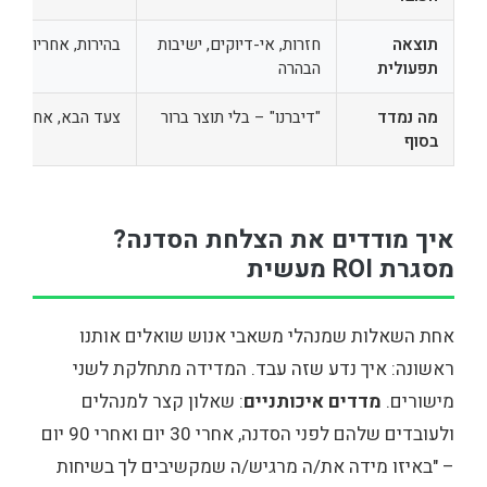
תוצאה
חזרות, אי-דיוקים, ישיבות
בהירות, אחריות, פח
תפעולית
הבהרה
מה נמדד
"דיברנו" – בלי תוצר ברור
צעד הבא, אחראי ול
בסוף
איך מודדים את הצלחת הסדנה?
מסגרת ROI מעשית
אחת השאלות שמנהלי משאבי אנוש שואלים אותנו
ראשונה: איך נדע שזה עבד. המדידה מתחלקת לשני
מישורים.
מדדים איכותניים
: שאלון קצר למנהלים
ולעובדים שלהם לפני הסדנה, אחרי 30 יום ואחרי 90 יום
– "באיזו מידה את/ה מרגיש/ה שמקשיבים לך בשיחות