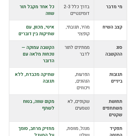
מי מדבר
בדרך כלל 2-3
כל אחד מקבל תור
דומיננטיים
שווה
קצב השיח
מהיר, תגובתי,
איטי, מכוון, עם
קופצני
שתיקות בין דוברים
סוג
ממתינים לתור
הקשבה עמוקה —
ההקשבה
לדבר
נוכחות מלאה עם
הדובר
תגובות
הפרעות,
שתיקה מכבדת, ללא
ביניים
הנהונים,
תגובה
ויכוחים
תחושת
שקופים, לא
מקום שווה, בטוח
משתתפים
נשמעים
לשתף
שקטים
תפקיד
מנהל, מווסת,
מחזיק מרחב, סומך
המנחה
שולט
על המעגל