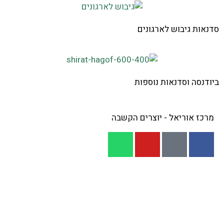
סדנאות גיבוש לארגונים
ביודנסה וסדנאות נוספות
מרכז אוריאל - יוצרים הקשבה
דף הבית
|
מעגלי הקשבה
|
אודותינו
|
פעילויות קרובות
|
מעגלים לדוגמא
|
לקוחות והמלצות
|
גלריה
|
הנחיית קבוצות
|
הכשרת מנחי קבוצות
|
סדנאות לארגונים
סדנאות גיבוש
|
מעגלי הקשבה בחינוך ובבתי ספר
|
שיח
והקשבה בקהילה
|
סדנאות לזוגות כאימון או כטיפול זוגי
|