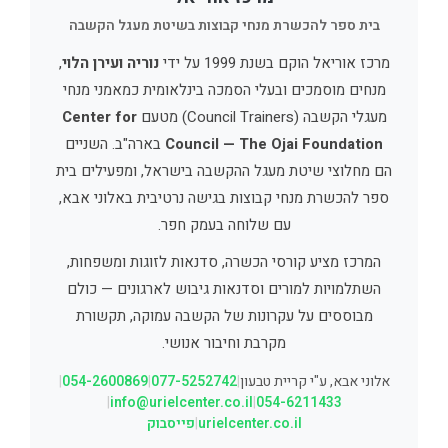
בית ספר להכשרת מנחי קבוצות בשיטת מעגל הקשבה
מרכז אוריאל הוקם בשנת 1999 על ידי
נוריה ועירן הלוי
,
מנחים מוסמכים ובעלי הסמכה בינלאומית כמאמני מנחי
מעגלי הקשבה (Council Trainers) מטעם
Center for
Council — The Ojai Foundation
בארה"ב. השניים
הם מחלוצי שיטת מעגל ההקשבה בישראל, ומפעילים בית
ספר להכשרת מנחי קבוצות בגישה נרטיבית באלוני אבא,
עם שלוחה בעמק חפר.
המרכז מציע קורסי הכשרה, סדנאות לזוגות ומשפחות,
השתלמויות למורים וסדנאות גיבוש לארגונים — כולם
מבוססים על עקרונות של הקשבה עמוקה, תקשורת
מקרבת וחיבור אנושי.
אלוני אבא, ע"י קריית טבעון
|
077-5252742
|
054-2600869
|
|
info@urielcenter.co.il
|
054-6211433
urielcenter.co.il
|
פייסבוק