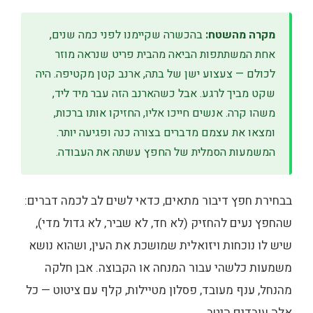
מקרה מהשטח:
בהכשרה שקיימנו לפני כמה שנים,
אחת המשתתפות הביאה מהבית פריט שנראה מוזר
לכולם — צעצוע ישן של בתה, ארנב קטן מקטיפה. היה
שקט מביך לרגע. אבל כשהארנב הזה עבר מיד ליד,
משהו קרה. אנשים חייכו אליו, החזיקו אותו ברכות,
ומצאו את עצמם מדברים בצורה כנה ופגיעה יותר.
המשמעות הסמלית של החפץ עשתה את העבודה.
בבחירת חפץ דיבור מתאים, כדאי לשים לב לכמה דברים:
שהחפץ נעים להחזיק (לא חד, לא שביר, לא גדול מדי),
שיש לו נוכחות ויזואלית שמושכת את העין, ושהוא נושא
משמעות כלשהי עבור המנחה או הקבוצה. אבן חלקה
מהנחל, ענף מעובד, פסלון מטיילות, קלף עם ציטוט — כל
אלה עובדים היטב.