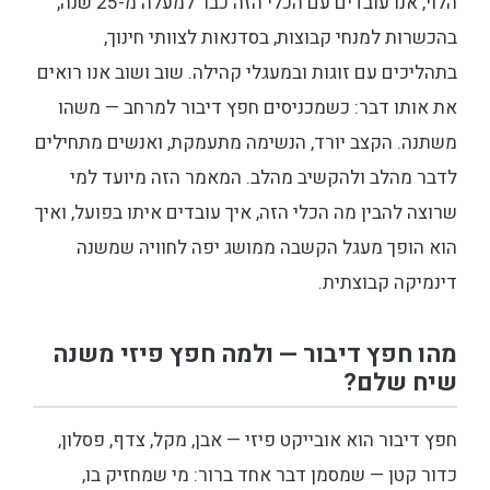
הלוי, אנו עובדים עם הכלי הזה כבר למעלה מ-25 שנה,
בהכשרות למנחי קבוצות, בסדנאות לצוותי חינוך,
בתהליכים עם זוגות ובמעגלי קהילה. שוב ושוב אנו רואים
את אותו דבר: כשמכניסים חפץ דיבור למרחב — משהו
משתנה. הקצב יורד, הנשימה מתעמקת, ואנשים מתחילים
לדבר מהלב ולהקשיב מהלב. המאמר הזה מיועד למי
שרוצה להבין מה הכלי הזה, איך עובדים איתו בפועל, ואיך
הוא הופך מעגל הקשבה ממושג יפה לחוויה שמשנה
דינמיקה קבוצתית.
מהו חפץ דיבור — ולמה חפץ פיזי משנה
שיח שלם?
חפץ דיבור הוא אובייקט פיזי — אבן, מקל, צדף, פסלון,
כדור קטן — שמסמן דבר אחד ברור: מי שמחזיק בו,