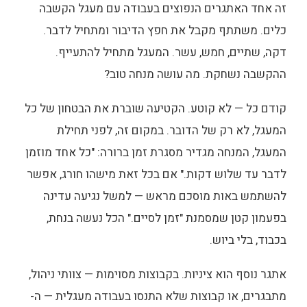
זה אחד האתגרים הנפוצים בעבודה עם מעגל הקשבה
כלים. משתתף מקבל את חפץ הדיבור ומתחיל לדבר.
דקה, שתיים, חמש, עשר. המעגל מתחיל להתעייף.
ההקשבה נשחקת. מה עושה מנחה טוב?
קודם כל — לא קוטע. הקטיעה שוברת את הבטחון של כל
המעגל, לא רק של הדובר. במקום זה, לפני תחילת
המעגל, המנחה מגדיר מסגרת זמן ברורה: "כל אחד מוזמן
לדבר עד שלוש דקות." אם בכל זאת מישהו חורג, אפשר
להשתמש באות מוסכם מראש — למשל נגיעה עדינה
בפעמון קטן שמסמנת "זמן לסיים." הכל נעשה בנחת,
בכבוד, בלי ביוש.
אתגר נוסף הוא ציניות. בקבוצות מסוימות — צוותי ניהול,
מתבגרים, או קבוצות שלא התנסו בעבודה מעגלית — ה-