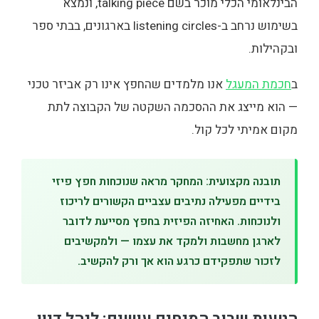
הבינלאומי הכלי מוכר בשם talking piece, ונמצא
בשימוש נרחב ב-listening circles בארגונים, בבתי ספר
ובקהילות.
ב
חכמת המעגל
אנו מלמדים שהחפץ אינו רק אביזר טכני
— הוא מייצג את ההסכמה השקטה של הקבוצה לתת
מקום אמיתי לכל קול.
תובנה מקצועית: המחקר מראה שנוכחות חפץ פיזי
בידיים מפעילה נתיבים עצביים הקשורים לריכוז
ולנוכחות. האחיזה הפיזית בחפץ מסייעת לדובר
לארגן מחשבות ולמקד את עצמו — ולמקשיבים
לזכור שתפקידם כרגע הוא אך ורק להקשיב.