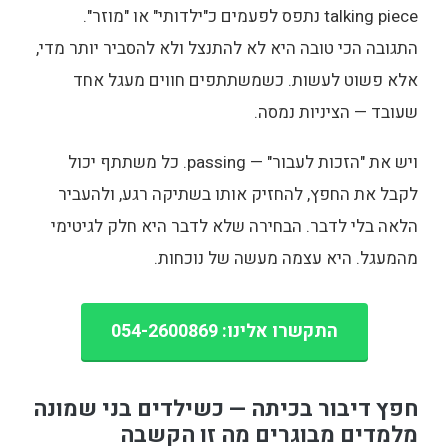
talking piece נתפס לפעמים כ"ילדותי" או "מוזר".
התגובה הכי טובה היא לא להתנצל ולא להסביר יותר מדי,
אלא פשוט לעשות. כשמשתתפים חווים מעגל אחד
שעובד — הציניות נמסה.
ויש את "הזכות לעבור" — passing. כל משתתף יכול
לקבל את החפץ, להחזיק אותו בשתיקה רגע, ולהעביר
הלאה בלי לדבר. הבחירה שלא לדבר היא חלק לגיטימי
מהמעגל. היא עצמה מעשה של נוכחות.
התקשרו אלינו: 054-2600869
חפץ דיבור בכיתה — כשילדים בני שמונה
מלמדים מבוגרים מה זו הקשבה