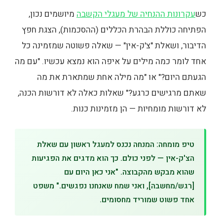
כש
עקרונות ההנחיה של מעגלי הקשבה
מיושמים נכון,
הפתיחה כוללת הבהרת הכללים (ההסכמות), הצגת חפץ
הדיבור, ושאלת "צ'ק-אין" — שאלה פשוטה שמזמינה כל
אחד לומר כמה מילים על איפה הוא נמצא עכשיו. "עם מה
הגעתם היום?" או "מה מילה אחת שמתארת את מה
שאתם מרגישים כרגע?" שאלות כאלה לא דורשות הכנה,
לא דורשות מומחיות — הן מזמינות כנות.
טיפ מומחה: המנחה נכנס למעגל ראשון עם שאלת
הצ'ק-אין — לפני כולם. כך הוא מדגים את הפגיעות
שהוא מבקש מהקבוצה. "אני כאן היום עם
[רגש/מחשבה], ואני שמח שאנחנו נפגשים." משפט
אחד פשוט שמוריד מחסומים.