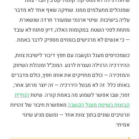
שיחה רגילה לא מספיקה. קונפליקט בין חברי צוות
שמנהלים מתעלמים ממנו. שחיקה שאף אחד לא מדבר
עליה בישיבות. שינוי ארגוני שמעורר חרדה שנשארת
מתחת לפני השטח. במקומות האלה, דיון פתוח לא עובד
— כי אנשים לא מרגישים בטוחים מספיק לדבר באמת.
כשמכניסים מעגל הקשבה עם חפץ דיבור לישיבת צוות,
ההיררכיה הרגילה נעצרת לרגע. המנכ"ל ומנהלת השיווק
והמזכירה — כולם מחזיקים את אותו חפץ, כולם מדברים
באותו כלל. זה לא מבטל היררכיה — זה יוצר מרחב אחר,
זמני, שבו אפשר לשמוע מה באמת קורה. שיטת
הנחיית
קבוצות בשיטת מעגל הקשבה
מאפשרת חיבור של זהויות
ונרטיבים שונים בתוך צוות אחד — ומשם מגיע שינוי
אמיתי.