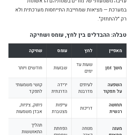
עזיבה משמעותי של מורים בשנותיהם הראשונות
במערכת — מציאות שמחייבת התייחסות מערכתית ולא
רק "להתחזק".
טבלה: ההבדלים בין לחץ, עומס ושחיקה
מאפיין
לחץ
עומס
שחיקה
שעות עד
משך זמן
שבועות
חודשים ויותר
ימים
השפעה
לעיתים
ירידה
קושי משמעותי
על תפקוד
מדרבנת
הדרגתית
לתפקד
תחושה
עייפות
ניתוק, ציניות,
דריכות
רגשית
מצטברת
אבדן משמעות
תהליך
מענה
מנוחה
הפחתת
התאוששות
מתאים
קצרה
עומסים