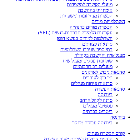
מעגלי הקשבה למשפחות
אימון זוגי בהקשבה
הכשרת מנחי זוגות ומשפחות
השתלמויות מורים
הכשרת מורים בהנחייה
עקרונות הלמידה חברתית-רגשית (SEL)
השתלמות למורים בנושא חוסן
סדנאות לצוותים
בתי ספר שעברו השתלמויות
מעגל שיח והקשבה בקהילה
שולחנות עגולים ומעגל שיח
מעגלים רב תרבותיים
סדנאות גיבוש לארגונים
ימי כיף לעובדים
סדנאות פיתוח מנהלים
סדנאות העשרה
ביודנסה
סדנה לקהל הרחב
פסטיבל מעגלים
ריטריט בכרתים
ביודנסה
ביודנסה עבודת מחקר
קורס הכשרת מנחים
הנחיית קבוצות בשיטת מעגל הקשבה