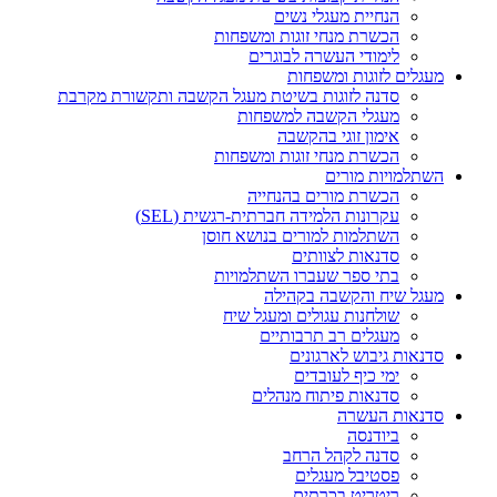
הנחיית מעגלי נשים
הכשרת מנחי זוגות ומשפחות
לימודי העשרה לבוגרים
מעגלים לזוגות ומשפחות
סדנה לזוגות בשיטת מעגל הקשבה ותקשורת מקרבת
מעגלי הקשבה למשפחות
אימון זוגי בהקשבה
הכשרת מנחי זוגות ומשפחות
השתלמויות מורים
הכשרת מורים בהנחייה
עקרונות הלמידה חברתית-רגשית (SEL)
השתלמות למורים בנושא חוסן
סדנאות לצוותים
בתי ספר שעברו השתלמויות
מעגל שיח והקשבה בקהילה
שולחנות עגולים ומעגל שיח
מעגלים רב תרבותיים
סדנאות גיבוש לארגונים
ימי כיף לעובדים
סדנאות פיתוח מנהלים
סדנאות העשרה
ביודנסה
סדנה לקהל הרחב
פסטיבל מעגלים
ריטריט בכרתים