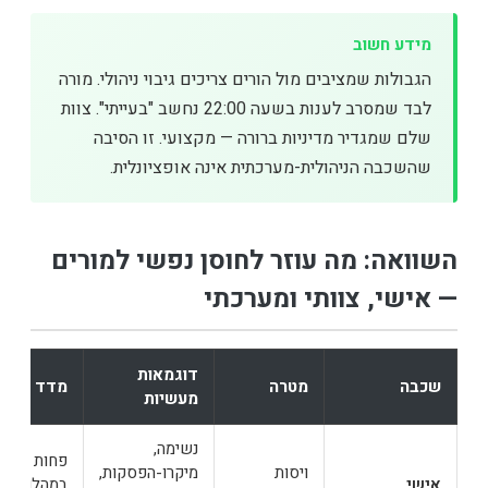
מידע חשוב
הגבולות שמציבים מול הורים צריכים גיבוי ניהולי. מורה
לבד שמסרב לענות בשעה 22:00 נחשב "בעייתי". צוות
שלם שמגדיר מדיניות ברורה — מקצועי. זו הסיבה
שהשכבה הניהולית-מערכתית אינה אופציונלית.
השוואה: מה עוזר לחוסן נפשי למורים
— אישי, צוותי ומערכתי
דוגמאות
שכבה
מטרה
מדד הצלח
מעשיות
נשימה,
פחות הצפה
ויסות
מיקרו-הפסקות,
אישי
במהלך יום