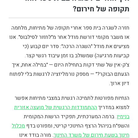
תקופה של חירום?
חזרה לשגרה בית ספר אחרי תקופה של מתיחות, מלחמה
או משבר מקומי דורשת מודל אחר מ"לחזור לסילבוס". אנו
מציעים את מודל "השגרה הרכה": סדר יום קבוע (כי
קביעות מרגיעה) שמשולב בו זמן עיבוד רגשי קצר.
צ'ק-אין של שתי דקות בתחילת היום — "במילה אחת, איך
הגעתם הבוקר?" — מספק נורמליזציה לרגשות בלי לפתוח
דיון ארוך.
הנחיות מפורטות לתמיכה רגשית במצבי מתיחות אפשר
למצוא במדריך
ההתמודדות הרגשית של מועצה אזורית
בנימין
. ברמה המערכתית, תפקיד הרשות המקומית
והשפ"ח בניהול הרצף החינוכי קריטי, ומפורט בדף
מכלול
חינוך בשעת חירום של משרד החינוך
. מורה בודד אינו