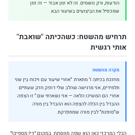
הודעות, ורק נושמים. זה לא זמן אבוד — זה זמן
שמכפיל את הביצועים בשיעור הבא.
תרחיש מהשטח: כשהכיתה "שואבת"
אותי רגשית
מקרה מהשטח
מחנכת בכיתה ז' מתארת: "אחרי שיעור עם ויכוח בין שני
תלמידים, אני מרגישה שהלב שלי דופק חזק שעתיים
אחרי. הם המשיכו הלאה — אני נשארתי שם." זו הצפה.
ההבדל בין הכלה להצפה הוא ההבדל בין מורה
ש"סופגת" לבין מורה שמתפרקת.
הכלי המרכזי כאן הוא שפה מווסתת. במקום "די! מספיק!"