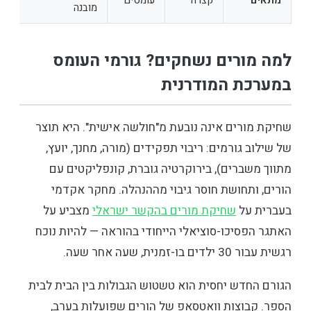
מובנה
למה מורים נשחקים? גורמי העומס
במערכת המודרנית
שחיקת מורים אינה נובעת מ"חולשה אישית". היא תוצר
של שילוב גורמים: ריבוי תפקידים (מורה, מחנך, יועץ,
מתווך משברים), בירוקרטיה גוברת, קונפליקטים עם
הורים, ותחושת חוסר גיבוי מההנהלה. מחקר אקדמי
בעברית על
שחיקת מורים בהקשר ישראלי
מצביע על
האתגר הפסיכו-סוציאלי הייחודי בהוראה — להיות נוכח
רגשית עבור 30 ילדים בו-זמנית, שעה אחר שעה.
הגורם החדש יחסית הוא טשטוש הגבולות בין הבית לבית
הספר. קבוצות וואטסאפ של הורים שפועלות בערב,