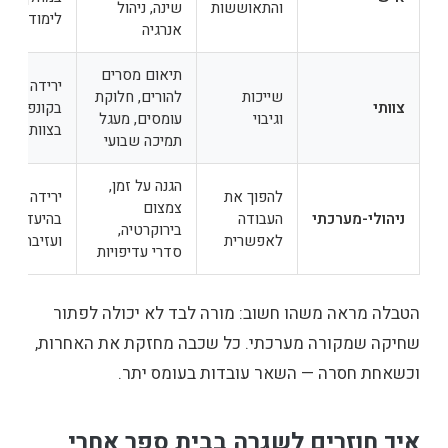
והתאוששות
שינה, ניהול
לימודים
אנרגיה
תיאום מסרים
ירידה
שייכות
להורים, חלוקת
צוותי
בקונפליקט
וגיבוי
עומסים, מעגל
בצוות
תמיכה שבועי
הגנה על זמן,
להפוך את
ירידה
צמצום
ניהולי-מערכתי
העבודה
בהיעדרויות
בירוקרטיה,
לאפשרית
ועזיבה
סדרי עדיפויות
הטבלה מראה משהו חשוב: מורה לבד לא יכולה לפתור
שחיקה שמקורה מערכתי. כל שכבה מחזקת את האחרות,
וכשאחת חסרה — השאר עובדות בעומס יתר.
איך חוזרים לשגרה בבית ספר אחרי