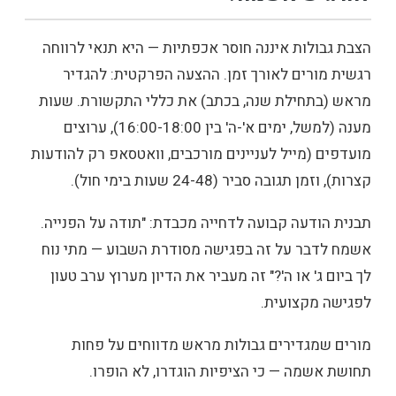
הצבת גבולות איננה חוסר אכפתיות — היא תנאי לרווחה
רגשית מורים לאורך זמן. ההצעה הפרקטית: להגדיר
מראש (בתחילת שנה, בכתב) את כללי התקשורת. שעות
מענה (למשל, ימים א'-ה' בין 16:00-18:00), ערוצים
מועדפים (מייל לעניינים מורכבים, וואטסאפ רק להודעות
קצרות), וזמן תגובה סביר (24-48 שעות בימי חול).
תבנית הודעה קבועה לדחייה מכבדת: "תודה על הפנייה.
אשמח לדבר על זה בפגישה מסודרת השבוע — מתי נוח
לך ביום ג' או ה'?" זה מעביר את הדיון מערוץ ערב טעון
לפגישה מקצועית.
מורים שמגדירים גבולות מראש מדווחים על פחות
תחושת אשמה — כי הציפיות הוגדרו, לא הופרו.