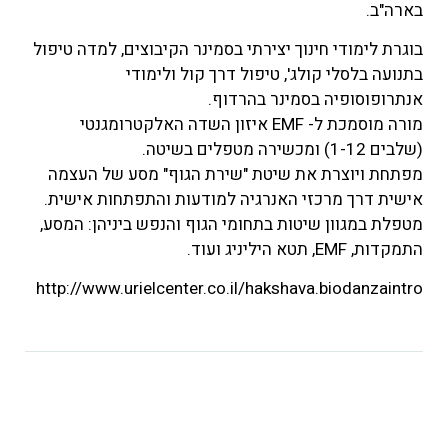
בארה"ב.
בוגרת לימודי חינוך יצירתי בסמינר הקיבוצים, למדה טיפול
בתנועה בלסלי קולג', טיפול דרך קול ולימודי
אנתרופוסופיה בסמינר בהרדוף.
מורה מוסמכת ל- EMF איזון השדה האלקטרומגנטי
(שלבים 1-12) ומכשירה מטפלים בשיטה.
מפתחת ויוצרת את שיטת "שירת הגוף" מסע של העצמה
אישית דרך מרכזי האנרגיה למודעות והתפתחות אישית.
מטפלת במגוון שיטות בתחומי הגוף והנפש ביניהן: המסע,
התמקדות, EMF, תטא היליניג ועוד.
http://www.urielcenter.co.il/hakshava.biodanzaintro