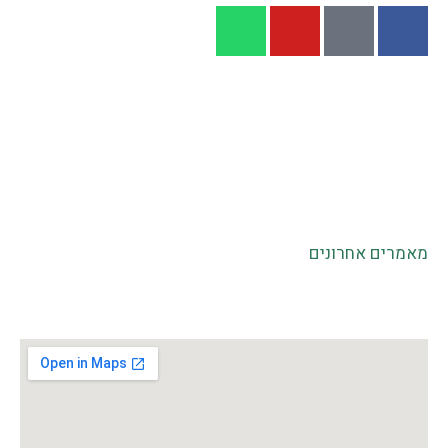
דף הבית
|
מעגלי הקשבה
|
אודותינו
|
פעילויות קרובות
|
מעגלים לדוגמא
|
לקוחות והמלצות
|
גלריה
|
הנחיית קבוצות
|
הכשרת מנחי קבוצות
|
סדנאות לארגונים
סדנאות גיבוש
|
מעגלי הקשבה בחינוך ובבתי ספר
|
שיח
והקשבה בקהילה
|
סדנאות לזוגות כאימון או כטיפול זוגי
|
תקנון לביטול הרשמה לסדנאות וקורסים
מאמרים אחרונים
הצהרת נגישות
|
תנאי שימוש
|
מדיניות פרטיות