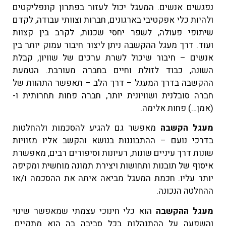
נפגשים אנשים. המעגל יכול לעזור בפתרון קונפליקטים
ולהיות כלי אפקטיבי בארגונים, חברות וצוותי עבודה, לקדם
שיתופי פעולה, לשפר יחסי שכנות, לקרב בין קצוות
ועוד. דרך מעגל ההקשבה ניתן ליצור חיבור עמוק יותר בין
אנשים – חיבור שיכול לשרת ערכים של שוויון, קבלת
השונה, כבוד לזולת וחיים בחברה מעורבת. הטמעת
ההקשבה בדרך המעגל – דרך הלב – תאפשר התהוות של
חברה סובלנית ושוויונית יותר, חברה פחות תחרותית ו-
(אמן…) פחות אלימה.
מעגל הקשבה
מאפשר גם להגיע להסכמות ולהחלטות
בדרכי נועם – ההתבוננות בנושא והקשב אליו מזוויות
שונות דרך עיניים שונות, רעיונות וסיפורים רבים, מאפשרת
איסוף של תובנות ותחושות ויצירת תמונה מוחשית ומקיפה
יותר עליו. חכמת המעגל מביאה איתה את ההסכמה ו/או
ההחלטה הנכונה.
מעגל ההקשבה
הוא כלי חינוכי עצמתי שמאפשר שינוי
והשפעה על ההתנהלות בכל סביבה בה הוא מתקיים.