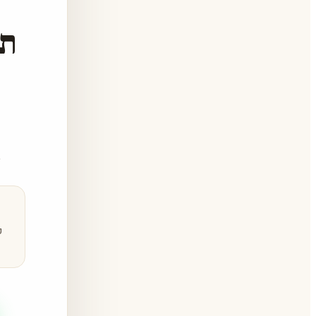
תו
ב
ק