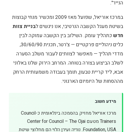
הנייר".
במרכז אוריאל, שפועל מאז 2009 ומכשיר מנחי קבוצות
בשיטת מעגל הקשבה הנרטיבי, אנו ניגשים ל
בניית צוות
חדש
כתהליך עומק. השילוב בין הקשבה עמוקה לבין
כלים ניהוליים פרקטיים — צ'רטר, תכנית 30/60/90,
מדדי תהליך — מאפשר לצוותים לעבור משלב הסערה
לשלב הביצוע בצורה בטוחה. המרחב הירוק שלנו באלוני
אבא, ליד קריית טבעון, תומך בעבודה משמעותית הרחק
מההסחות של היומיום הארגוני.
מידע חשוב
מרכז אוריאל מחזיק בהסמכה בינלאומית כ-Council
Trainers מטעם Center for Council – The Ojai
Foundation, USA. נוריה ועירן הלוי הם מחלוצי שיטת