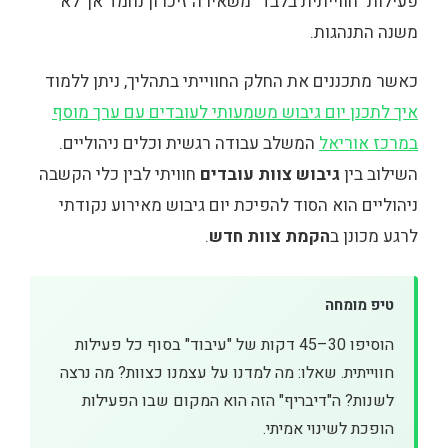
פעילות "חווייתית בלבד" משאירה זיכרון נחמד אך לא
משנה התנהגות.
כאשר מתכננים את החלק החווייתי בתהליך, ניתן ללמוד
איך לתכנן יום גיבוש משמעותי לעובדים עם ערך מוסף
במרכז אוריאל
המשלב עבודה רגשית וכלים ניהוליים.
השילוב בין
גיבוש צוות עובדים
חוויתי לבין כלי הקשבה
ניהוליים הוא הסוד להפיכת יום גיבוש מאירוע נקודתי
לרגע מכונן ב
הקמת צוות חדש
.
טיפ מומחה
הוסיפו 30–45 דקות של "עיבוד" בסוף כל פעילות
חווייתית. שאלו: מה למדנו על עצמנו כצוות? מה נרצה
לשנות? ה"דיבריף" הזה הוא המקום שבו הפעילות
הופכת לשינוי אמיתי.