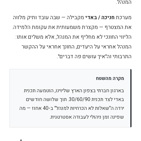
המנהל.
מערכת
חניכה / באדי
מקבילה — שבה עובד ותיק מלווה
את המצטרף — מקצרת משמעותית את עקומת הלמידה.
הליווי החונכי לא מחליף את המנהל, אלא משלים אותו:
המנהל אחראי על היעדים, החונך אחראי על ההקשר
התרבותי וה"איך עושים פה דברים".
מקרה מהשטח
בארגון חברתי בצפון הארץ שליוינו, הוטמעה תכנית
באדי לצד תכנית 30/60/90. תוך שלושה חודשים
ירדה ה"שאלות לא הכרחיות למנהל" ב-40 אחוז — מה
שפינה זמן ניהולי לעבודה אסטרטגית.