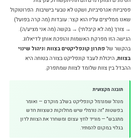
הסימנים המוקדמים הם תת-תקשורת, עקיצות
פסיביות-אגרסיביות, ושקט לא טבעי בישיבות. הפרוטוקול
שאנו ממליצים עליו הוא קצר: עובדות (מה קרה בפועל)
→ צורך (מה לא קיבלתי) → בקשה (מה אני מציע/ה).
הגישה הזו מפרקת האשמות והופכת אותן לדיאלוג.
בהקשר של
פתרון קונפליקטים בצוות
ו
ניהול שינוי
בצוות
, היכולת לעבד קונפליקט בצורה בטוחה היא
ההבדל בין צוות שלומד לצוות שמתפרק.
תובנה מקצועית
מנהל שמנרמל קונפליקט בשלב מוקדם — ואומר
בפשטות "זה נורמלי שיש מחלוקות כשצוות חדש
מתגבש" — מוריד לחץ עצום ומשחרר את הצוות לדון
בגלוי במקום להסתיר.