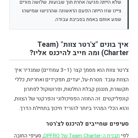
שלא הייתה מגיעה אחרת תוך שבועות. שלושה מורים
ציינו שזו הייתה הפעם הראשונה שהרגישו שמישהו
שמע אותם באמת בסביבת עבודה.
איך בונים "צ'רטר צוות" (Team
Charter) ומה חייב להיכנס אליו?
צ'רטר צוות הוא מסמך קצר (1–3 עמודים) שמגדיר איך
הצוות עובד: מטרת-על, יעדים, תפקידים ואחריות, כללי
תקשורת, מנגנון קבלת החלטות, ופרוטוקול לפתרון
קונפליקטים. זה החוזה הפסיכולוגי והפרקטי של הצוות,
והוא הכלי המהיר ביותר להוריד חיכוך בתחילת הדרך.
סעיפים שחייבים להיכנס לצ'רטר
לפי
תבנית ה-Team Charter של OPFRO
, סעיפי החובה