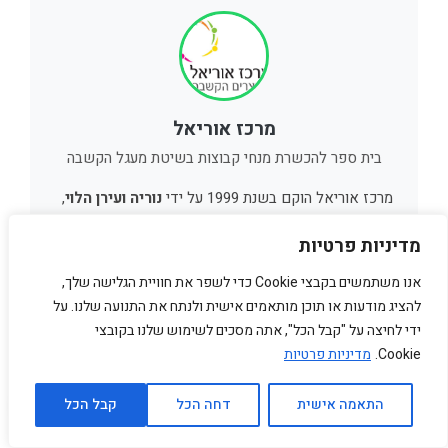
מרכז אוריאל
בית ספר להכשרת מנחי קבוצות בשיטת מעגל הקשבה
מרכז אוריאל הוקם בשנת 1999 על ידי
נוריה ועירן הלוי
,
מנחים מוסמכים ובעלי הסמכה בינלאומית כ-Council
מדיניות פרטיות
Trainers מטעם Center for Council – The Ojai
Foundation בארה"ב. השניים הם מחלוצי שיטת מעגל
אנו משתמשים בקבצי Cookie כדי לשפר את חוויית הגלישה שלך,
ההקשבה בישראל, ומפעילים בית ספר להכשרת מנחי
להציג מודעות או תוכן מותאמים אישית ולנתח את התנועה שלנו. על
צריך עזרה?
ידי לחיצה על "קבל הכל", אתה מסכים לשימוש שלנו בקובצי
קבוצות בגישה נרטיבית באלוני אבא, עם שלוחה בעמק
Cookie.
מדיניות פרטיות
חפר.
המרכז מציע קורסי הכשרה, סדנאות לזוגות ומשפחות,
התאמה אישית
דחה הכל
קבל הכל
השתלמויות למורים וסדנאות גיבוש לארגונים — כולם