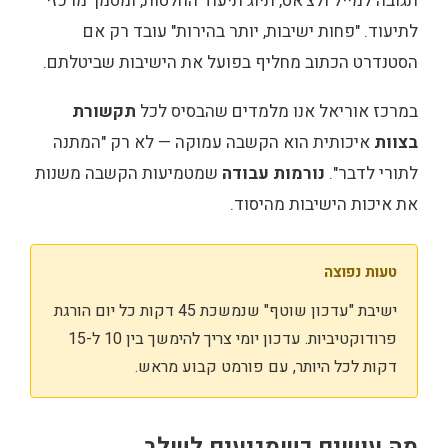
תגובה למייל ולצ'אט, תיוג תיעוד החלטות, ומסמך מרכזי
לתיעוד. "פחות ישיבות, יותר בהירות" עובד רק אם
הסטנדרט הכתוב מחליף בפועל את הישיבות שביטלתם.
במרכז אוריאל אנו מלמדים שהבסיס לכל
תקשורת
בצוות
איכותית הוא הקשבה עמוקה — לא רק "המתנה
לתורי לדבר".
נורמות עבודה
שמטמיעות הקשבה משנות
את איכות הישיבות מהיסוד.
טעות נפוצה
ישיבת "עדכון שוטף" שנמשכת 45 דקות כל יום הורגת
פרודוקטיביות. עדכון יומי צריך להימשך בין 10 ל-15
דקות לכל היותר, עם פורמט קבוע מראש.
מה עושים כשמגיעים לשלב