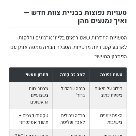
טעויות נפוצות בבניית צוות חדש —
ואיך נמנעים מהן
הטעויות החוזרות שאנו רואים בליווי ארגונים נחלקות
לארבע קטגוריות מרכזיות. הטבלה הבאה ממפה אותן עם
הפתרון המעשי:
טעות נפוצה
למה זה קורה
פתרון מעשי
דילוג על תיאום
הנחה ש"הכול
צ'רטר צוות
ציפיות כתוב
ברור"
בשבועיים
הראשונים
הצפת יומנים
חרדה ניהולית
טקסים קצרים +
בישיבות
לאבד שליטה
תיעוד אסינכרוני