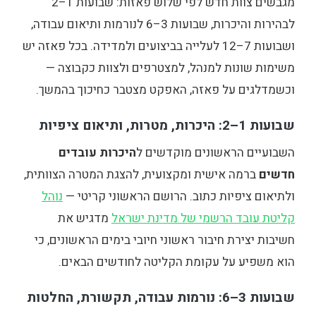
מגבשים צוות חדש לפי שלוש פאזות: שבועות 1–2
לבהירות והיכרות, שבועות 3–6 לנורמות ותיאום עבודה,
ושבועות 7–12 לעלייה בביצועים ולמדידה. בכל פאזה יש
משימות שונות למנהל, למצטרפים ולצוות כקבוצה —
וכשמדלגים על פאזה, האפקט מצטבר כחיכוך בהמשך.
שבועות 1–2: היכרות, מטרות, ותיאום ציפיות
השבועיים הראשונים מוקדשים ל
היכרות עובדים
חדשים
ברמה אישית ומקצועית, להצגת המטרה הצוותית,
ולתיאום ציפיות כתוב. הרושם הראשוני קריטי —
נוהל
קליטת עובד הרשמי של מדינת ישראל
מדגיש את
חשיבות יצירת חיבור ראשוני חיובי בימים הראשונים, כי
הוא משפיע על עקומת הקליטה לחודשים הבאים.
שבועות 3–6: נורמות עבודה, תקשורת, החלטות