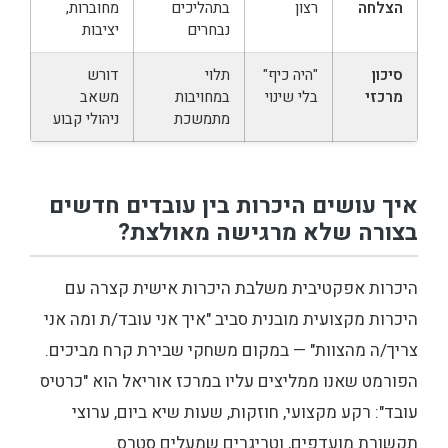
הצלחה
רצון
בתהליכים
מחוברות,
נבחרים
יציבות
סיכון
"היה כיף"
תלוי
דורש
מרכזי
בלי שינוי
במחויבות
משאב
מתמשכת
ניהולי קבוע
איך עושים היכרות בין עובדים חדשים
בצורה שלא מרגישה מאולצת?
היכרות אפקטיבית משלבת היכרות אישית קצרה עם
היכרות מקצועית מובנית סביב "איך אני עובד/ת ומה אני
צריך/ה מהצוות" — במקום משחקי שבירת קרח מביכים.
הפורמט שאנו ממליצים עליו במרכז אוריאל הוא "כרטיס
עובד": רקע מקצועי, חוזקות, שעות שיא ביום, ערוצי
תקשורת מועדפים, וטריגרים שמעלים סטרס.