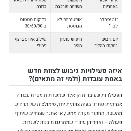
אזורי אפור
הימנעות
מפת אחריות RACI
באחריות
משיחה מורכבת
ברורה
"זה יסתדר
אופטימיות לא
בדיקות סטטוס
לבד"
מבוססת
ב-30/60/90
יום גיבוש
חיפוש פתרון
שילוב אירוע ברצף
במקום תהליך
מהיר
ניהולי
איזה פעילויות גיבוש לצוות חדש
באמת עובדות (ולמי זה מתאים)?
הפעילויות שעובדות הן אלה שמשרתות מטרת עבודה
אמיתית: פתרון בעיה צוותית יחד, סימולציה של תרחיש
מהשטח, תחקור מקרה ממשי, או אתגר שמחייב שיתוף
פעולה — ואחריהן עיבוד שמתרגם תובנות לשגרות.