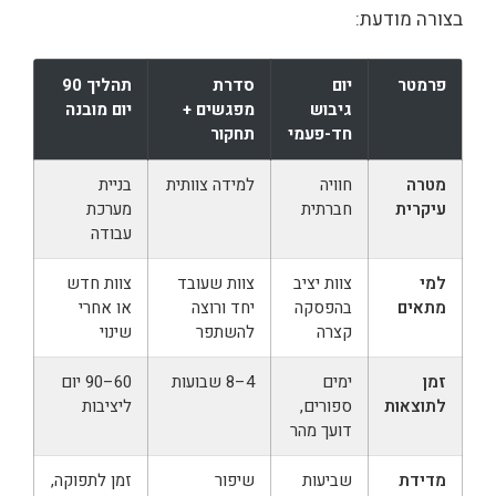
בצורה מודעת:
פרמטר
יום
סדרת
תהליך 90
גיבוש
מפגשים +
יום מובנה
חד-פעמי
תחקור
מטרה
חוויה
למידה צוותית
בניית
עיקרית
חברתית
מערכת
עבודה
למי
צוות יציב
צוות שעובד
צוות חדש
מתאים
בהפסקה
יחד ורוצה
או אחרי
קצרה
להשתפר
שינוי
זמן
ימים
4–8 שבועות
60–90 יום
לתוצאות
ספורים,
ליציבות
דועך מהר
מדידת
שביעות
שיפור
זמן לתפוקה,