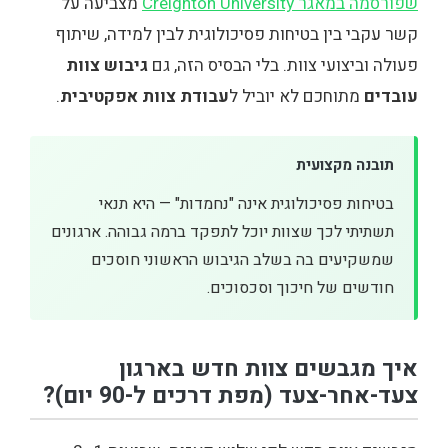
שפורסמה במאגר Creighton University
מצביעה על
קשר עקבי בין בטיחות פסיכולוגית לבין למידה, שיתוף
פעולה וביצועי צוות. בלי הבסיס הזה, גם
גיבוש צוות
עובדים
מתוחכם לא יוביל ל
עבודת צוות אפקטיבית
.
תובנה מקצועית
בטיחות פסיכולוגית אינה "נחמדות" — היא תנאי
תשתיתי לכך שצוות יוכל לתפקד ברמה גבוהה. ארגונים
שמשקיעים בה בשלב הגיבוש הראשוני חוסכים
חודשים של חיכוך וסכסוכים.
איך מגבשים צוות חדש בארגון
צעד-אחר-צעד (מפת דרכים ל-90 יום)?