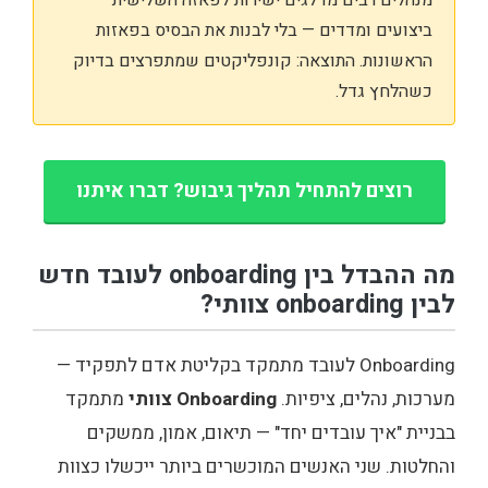
ביצועים ומדדים — בלי לבנות את הבסיס בפאזות
הראשונות. התוצאה: קונפליקטים שמתפרצים בדיוק
כשהלחץ גדל.
רוצים להתחיל תהליך גיבוש? דברו איתנו
מה ההבדל בין onboarding לעובד חדש
לבין onboarding צוותי?
Onboarding לעובד מתמקד בקליטת אדם לתפקיד —
מערכות, נהלים, ציפיות.
Onboarding צוותי
מתמקד
בבניית "איך עובדים יחד" — תיאום, אמון, ממשקים
והחלטות. שני האנשים המוכשרים ביותר ייכשלו כצוות