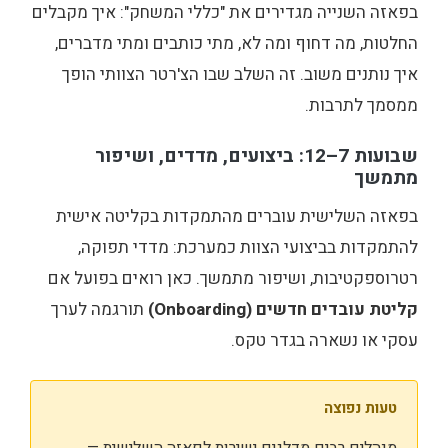
בפאזה השנייה מגדירים את "כללי המשחק": איך מקבלים
החלטות, מה דחוף ומה לא, מתי כותבים ומתי מדברים,
איך נותנים משוב. זה השלב שבו הצ'רטר הצוותי הופך
ממסמך לתרבות.
שבועות 7–12: ביצועים, מדדים, ושיפור
מתמשך
בפאזה השלישית עוברים מהתמקדות בקליטה אישית
להתמקדות בביצועי הצוות כמערכת: מדדי תפוקה,
רטרוספקטיבות, ושיפור מתמשך. כאן רואים בפועל אם
קליטת עובדים חדשים (Onboarding)
תורגמה לערך
עסקי או נשארה בגדר טקס.
טעות נפוצה
מנהלים רבים מדלגים ישירות לפאזה השלישית —