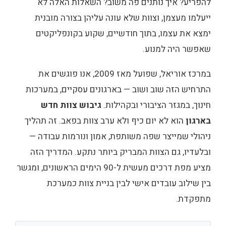
להפריע? איך נותנים פה משוב? השאלות האלה לא
ייעלמו מעצמן, וצוות שלא עונה עליהן בצורה מובנית
ימצא את עצמו, בתוך חודשיים, שקוע בקונפליקטים
שאפשר היה למנוע.
במרכז אוריאל, שפועל מאז 2009, אנו פוגשים את
התרחיש הזה שוב ושוב — בארגונים עסקיים, במערכות
חינוך, במגזר הציבורי ובקהילות.
גיבוש צוות חדש
בארגון
הוא לא יום כיף ולא ערב צוות בפאב. זה תהליך
ניהולי שמייצר שפה משותפת, אמון ונורמות עבודה —
ובלעדיו, גם הצוות המבריק ביותר נתקע. המדריך הזה
מציע מפת דרכים מעשית ל-90 הימים הראשונים, ומגשר
בין שילוב עובדים אישי לבין בניית צוות כמערכת
מתפקדת.