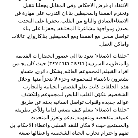
الانتقاد او فرض الاحكام, وفي المقابل يجعلنا نتقبل
ونحترم انفسنا والمحيطين بنا.ان التدرب على مهارة فن
الاصغاءالصادق والنابع من القلب, يحفزنا على التحدث
بصدق ومواجهة مشاعرنا المختلفه, يحفزنا على بناء
تواصل صحي مع انفسنا ومع المحيطين بنا,كازواج, عائلات
واماكن العمل.
"حلقات الاصغاء" تعود بنا الى عصور الحضارات القديمه
والمنظومه السرديه( הגישה הנרטיבית) حيث كان يجلس
افراد القبيله, المجموعه, العائله, بشكل دائري, متساو
يشعرون بالانتماء للمجموعه وجزء لا يتجزأ منها. وخلال
هذه الحلقات كانت تعلو القصص الحياتيه والتجارب
الشخصيه, لتكوّن القلب النابض للمجموعه, ولتكشف
عوالم جديده وقنوات تواصل انسانيه بحته.عن طريق
"حلقات الاصغاء" نتعلم كيف نصغي لذاتنا وللاّخر بطريقه
عميقه, متفحصه ومتفهمه, تدعم وتعزز المتحدث
والمستمع, حيث لا مكان للنقد السلبي واعطاء الاحكام, بل
تفهم واحترام تجارب الحياة الشخصيه واعطائها صبغة