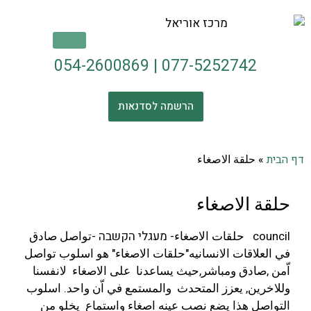
054-2600869
|
077-5252742
הרשמה לסדנאות
דף הבית
»
حلقة الاصغاء
حلقة الاصغاء
council حلقات الاصغاء- מעגלי הקשבה -تواصل صادق
في العلاقات الانسانيه"حلقات الاصغاء" هو اسلوب تواصل
اّمن ,صادق ومباشر,حيث يساعدنا على الاصغاء لانفسنا
وللاخرين, يعزز المتحدث والمستمع في اّن واحد. اسلوب
التواصل هذا يضع نصب عينه اصغاء واستماع يخلو من