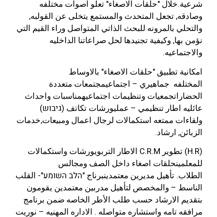
شرعية.خلال "حلقات الاصغاء" تعلو اصوات مختلفه
وصادقه, تجعل المتحدث والمستمع يتخلى عن القولبه,
والتحلي بالمرونه للبحث الذاتي المتواصل وراء القيم التي
نؤمن بها, وكيفية تجنيدها لحل صراعاتنا الداخليه
والاجتماعيه.
امكانية تطبيق "حلقات الاصغاء" بالاوساط
المختلفه
جماهيري – اجتماعيمجتمعات متعددة
الحضاراتجمعيات وتنظيمات اجتماعيهمناسبات واحداث
عائليه اطار تنظيمي – عمليورشات تكاتف (גיבוש)
ولقاءات ممتعه استكمالات لرجال اعمال ومبيعات,خدمات
الزبائن, ارشاد.
(H.R) تطوير C.R.M الاطار التربويورشات واستكمالات
للمعلمينحلقات اصغاء داخل الصف ومجالس
الطلاب. تأهيل مديرين معتمدينبرناج "הלב השומע"- القلب
الناسط – والمخصص لتأهيل مدربين معتمدين يقومون
بتقديم الارشاد حسب طلب الأطر الخاصه ضمن برنامج
مرافقه تامه واستشاره متواصله . الاداره المهنيه – نوريت