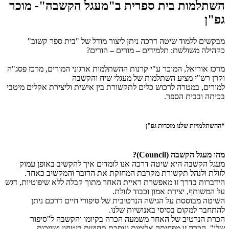
השתלמות בית ספרית ב"מעגל הקשבה"- מוכר
גפ"ן
מבקשים ללמוד שיטה דרכה ניתן ליצור מודל של "בית ספר קשוב"
כקהילה משולשת: תלמידים – מורים – הורים?
מרכז אוריאל, המוכר ע"י קרנות ההשתלמות ארגוני המורים, מרכז פסג"ה
וקרן רש"י מציע השתלמות של מעגלי שיח והקשבה
למורים, במטרה לרכוש כלים לתקשורת בין אישית וליצירת אקלים מיטבי
בכיתה ובבית הספר.
*ההשתלמויות
שלנו מוכרות גפ"ן
מהו מעגל הקשבה (Council)?
מעגל הקשבה היא שיטה דרכה אנו לומדים איך להקשיב באופן עמוק
לזולת ולנהל תקשורת מקרבת המחזקת את הדובר והמקשיב כאחד.
הידברות בדרך זו מאפשרת ראיית האחר מתוך קבלה ללא שיפוטיות, דגש
על המשותף, יצירת אמון וכבוד לזולת.
השיטה מבוססת על הגישה הנרטיבית של סיפורי חיים דרכם ניתן
להתחבר למקום בסיסי באנושיות שלנו.
הכרת הנרטיב של האחר משמעה הכרה בקיומו והקשבה ל"סיפור
שלו", הכרה זו מפחיתה אלימות ונוסכת תחושת ביטחון ושייכות.