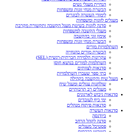
הנחיית מעגלי נשים
הכשרת מנחי זוגות ומשפחות
לימודי העשרה לבוגרים
מעגלים לזוגות ומשפחות
סדנה לזוגות בשיטת מעגל הקשבה ותקשורת מקרבת
מעגלי הקשבה למשפחות
אימון זוגי בהקשבה
הכשרת מנחי זוגות ומשפחות
השתלמויות מורים
הכשרת מורים בהנחייה
עקרונות הלמידה חברתית-רגשית (SEL)
השתלמות למורים בנושא חוסן
סדנאות לצוותים
בתי ספר שעברו השתלמויות
מעגל שיח והקשבה בקהילה
שולחנות עגולים ומעגל שיח
מעגלים רב תרבותיים
סדנאות גיבוש לארגונים
ימי כיף לעובדים
סדנאות פיתוח מנהלים
סדנאות העשרה
ביודנסה
סדנה לקהל הרחב
פסטיבל מעגלים
ריטריט בכרתים