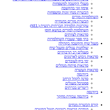
מעגלי הקשבה למשפחות
אימון זוגי בהקשבה
הכשרת מנחי זוגות ומשפחות
השתלמויות מורים
הכשרת מורים בהנחייה
עקרונות הלמידה חברתית-רגשית (SEL)
השתלמות למורים בנושא חוסן
סדנאות לצוותים
בתי ספר שעברו השתלמויות
מעגל שיח והקשבה בקהילה
שולחנות עגולים ומעגל שיח
מעגלים רב תרבותיים
סדנאות גיבוש לארגונים
ימי כיף לעובדים
סדנאות פיתוח מנהלים
סדנאות העשרה
ביודנסה
סדנה לקהל הרחב
פסטיבל מעגלים
ריטריט בכרתים
ביודנסה
ביודנסה עבודת מחקר
קורס הכשרת מנחים
הנחיית קבוצות בשיטת מעגל הקשבה