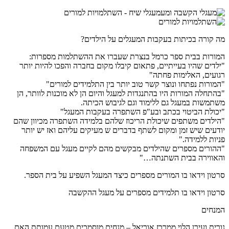
מה קורה בכיתות בעקבות המעגלים על הילדים?
המורות בבית ספר כרמל בנצרת שעברו את ההשתלמות מספרות:
"ילדים שהיו בעייתיים, פתאום קיבלו מקום בחברה והפכו להיות יותר
רגועים, האלימות פחתה"
"המורות נפתחו ונוצר קשר טוב יותר בין התלמידים למורים"
"בהתחלה המורות היו בהתנגדות למעגל והיום הן לא מוכנות לוותר, הן
משתמשות במעגל גם ללימוד וגם לגיבוש הכיתה.
"יכולת הביטוי בכתב ובע"פ השתפרה בעקבות המעגל"
"הילדים משתפים שיכולת הריכוז שלהם בלמידה השתפרה מכיוון שהם
יודעים שיש זמן ומקום לשתף בדברים ש מעיקים עליהם ואז יש יותר
פניות ללמידה."
"ההורים מספרים שהילדים מבקשים מהם לקיים מעגל עם המשפחה
והאווירה בבית השתנתה…"
סרטון וידאו בו המורים מספרים כיצד המעגל השפיע על בית הספר.
סרטון וידאו בו תלמידים מספרים על מעגל ההקשבה
המנחים
נורית ועירן הלוי ממרכז אוריאל – מנחים מוסמכים מטעם עמותת האם