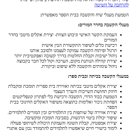
להרחבה על השיטה
הטמעת מעגלי שיח והקשבה בבית הספר מאפשרת:
מעגלי הקשבה בחדר המורים:
העמקת הקשר האישי וגיבוש הצוות- יצירת אקלים מיטבי בחדר
המורים
רכישת כלים לשיפור התקשורת הבין אישית
תרגול ופיתוח הקשבה עמוקה לעצמנו ולסובב אותנו
ניהול ישיבות וקבלת החלטות בדרך קשובה ואפקטיבית יותר
יצירת קהילה הנותנת מקום, הערכה וקול לכל חבר בקבוצה
ניהול עימותים והקשבה ללא שיפוט וביקורת.
במעגלי הקשבה בכיתה ובבית ספר:
יצירת אקלים מיטבי בכיתה ואווירה בית ספרית תומכת ומקבלת
חיזוק תחושת השייכות והערך העצמי
הטמעת כבוד הדדי, הקשבה ורכישת כלי לפתרון קונפליקטים
הפחתת ניכור ואלימות כתוצאה משיפור האקלים החינוכי בבית
הספר.
יצירת אווירה של שותפות בין התלמידים ובין המורים לתלמידים.
שיפור יכולת ביטוי הרגשות, בסביבה תומכת ומקשיבה.
יצירת אמפטיה, קבלת השונה והעמקת היכולת לשיתופי פעולה
לימוד כישורי חיים שיאפשרו לתלמידים להתמודד נכון עם אתגרי