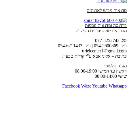
סדנאות גיבוש לארגונים
ביודנסה וסדנאות נוספות
מרכז אוריאל - יוצרים הקשבה
טל. 077-5252742
נייד. 054-2600869 | נייד. 054-6211433
urielcenter1@gmail.com
כתובת – אלוני אבא ע"י קריית טבעון.
מענה טלפוני:
ראשון עד חמישי 08:00-19:00
שישי 08:00-14:00
Facebook
Waze
Youtube
Whatsapp
דף הבית
|
מעגלי הקשבה
|
אודותינו
|
פעילויות קרובות
|
מעגלים לדוגמא
|
לקוחות והמלצות
|
גלריה
|
הנחיית קבוצות
|
הכשרת מנחי קבוצות
|
סדנאות לארגונים
סדנאות גיבוש
|
מעגלי הקשבה בחינוך ובבתי ספר
|
שיח והקשבה בקהילה
|
סדנאות לזוגות כאימון או כטיפול זוגי
|
תקנון לביטול הרשמה לסדנאות
וקורסים