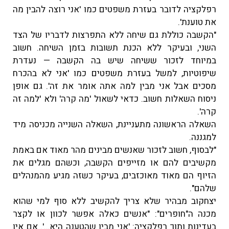
רפלקציה לדובר בעזרת משפטים כמו 'אני רוצה להבין מה
את טוענת'.
"הקשבה כוללת גם שיחה ללא התפרצות לדבריו של הצד
השני, ובעיקר ללא הכנת תשובות בזמן השיחה. חשוב
במיוחד לזכור ששיחה שיש בה הקשבה — נעדרת
שיפוטיות, למשל בעזרת משפטים כמו 'אני לא בהכרח
מסכים אבל אני מבין למה אתה אומר את זה'. גם אופן
ניסוח השאלות חשוב. כדאי לשאול 'מה קרה' ולא 'למה זה
קרה'.
השאלה הראשונה מתעניינת, השאלה השנייה מכניסה מיד
למגננה.
"לבסוף, חשוב לזכור שאנשים מבינים מהר מאוד אם באמת
מקשיבים להם או מזייפים הקשבה, וכשהם מגלים את
הזיוף הם מאוד מאוכזבים, בעיקר כשזה מגיע מהמנהלים
שלהם".
יצחקוב מבהיר שלא צריך להקשיב ללא סוף למי שהוא
מכנה ה"חופרים": "אנשים כאלה אפשר לכוון או לקצר
בעדינות ותוך רפלקציה: 'אני מבין שהטענה היא…'. אם אין