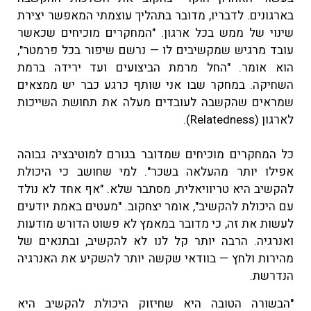
בארגונים. לדבריו, מדובר בתהליך
עוצמתי המאפשר יצירת
שינוי של ממש בכל ארגון. "המחקרים מוכיחים שכאשר
עובד
מרגיש שמקשיבים לו — נרשם שיפור בכל פרמטר",
הוא אומר. "החל מרמת הביצועים
ועד ירידה ברמת
השחיקה. במחקר שבו אני שותף כרגע כבר יש ממצאים
שמראים
שהקשבה לעובדים מעלה את תחושת השייכות
לארגון (Relatedness).
כל המחקרים
מוכיחים שמדובר בגורם למוטיבציה גבוהה
אפילו יותר מהעלאה בשכר".
למי שחושב כי היכולת
להקשיב היא טריוויאלית, מסתבר שלא. "אף אחד לא נולד
עם
היכולת להקשיב", אומר יצחקוב. "מעטים באמת יודעים
לעשות את זה, כי מדובר במאמץ
לא פשוט הדורש מודעות
ואנרגיה. הרבה יותר קל לנו לא להקשיב, ובתנאים של
מהירות
ולחץ — בוודאי שקשה יותר להשקיע את האנרגיה
הנדרשת.
"הבשורה הטובה היא שחיזוק היכולת להקשיב היא